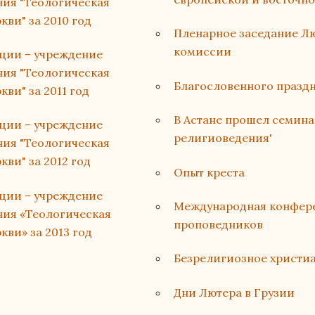
ия "Теологическая
ви" за 2010 год
Пленарное заседание Л
комиссии
ации – учреждение
ия "Теологическая
Благословенного праздн
ви" за 2011 год
В Астане прошел семин
ации – учреждение
религиоведения'
ия "Теологическая
ви" за 2012 год
Опыт креста
ации – учреждение
Международная конфере
ния «Теологическая
проповедников
ви» за 2013 год
Безрелигиозное христи
Дни Лютера в Грузии