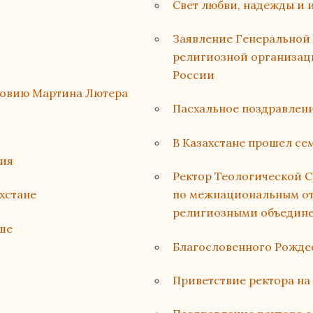
Свет любви, надежды и 
Заявление Генеральной
религиозной организац
России
ловию Мартина Лютера
Пасхальное поздравлен
В Казахстане прошел с
ция
Ректор Теологической С
хстане
по межнациональным от
религиозными объедине
ше
Благословенного Рожде
Приветствие ректора на