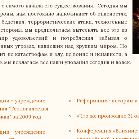
Материально-техническое обеспечение и 
 с самого начала его существования. Сегодня мы
роны, нам постоянно напоминают об опасностях,
Стипендия и меры поддержки обучающих
бедствия, террористические атаки, техногенные
стороны, мы предпочитаем вытеснять все это из
Платные образовательные услуги
мир удовольствий и потребления, забывая о
енных угрозах, нависших над хрупким миром. Но
Финансово-хозяйственная деятельность
т не катастрофам и злу, не войне и ненависти, а
ь мы возлагаем все наши упования сегодня и вовек.
Вакантные места для приема (перевода) 
Духовно-нравственная и воспитательная 
ации – учреждение
Реформация: истории и
Международное сотрудничество
ия "Теологическая
«Что же произошло 31 окт
ви" за 2009 год
Организация питания в образовательной
Конференция «Влияние 
ации – учреждение
История Теологической Семинарии Еван
европейской и восточн