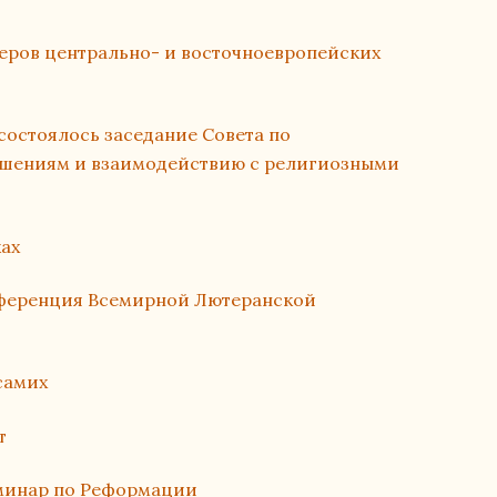
еров центрально- и восточноевропейских
состоялось заседание Совета по
шениям и взаимодействию с религиозными
ах
ференция Всемирной Лютеранской
самих
т
еминар по Реформации