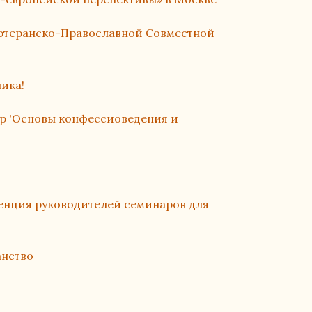
ютеранско-Православной Совместной
ика!
ар 'Основы конфессиоведения и
нция руководителей семинаров для
анство