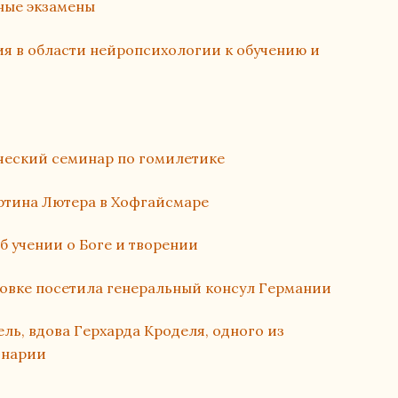
ные экзамены
я в области нейропсихологии к обучению и
ческий семинар по гомилетике
тина Лютера в Хофгайсмаре
б учении о Боге и творении
овке посетила генеральный консул Германии
ль, вдова Герхарда Кроделя, одного из
инарии