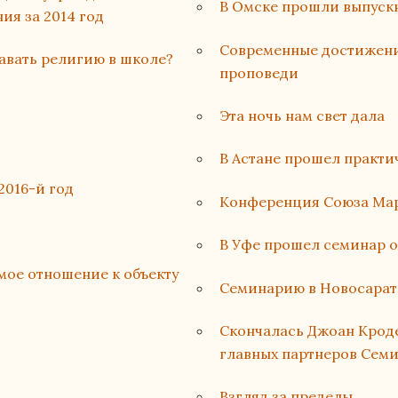
В Омске прошли выпуск
ия за 2014 год
Современные достижени
авать религию в школе?
проповеди
Эта ночь нам свет дала
В Астане прошел практи
2016-й год
Конференция Союза Мар
В Уфе прошел семинар о
мое отношение к объекту
Семинарию в Новосарат
Cкончалась Джоан Кроде
главных партнеров Сем
Взгляд за пределы