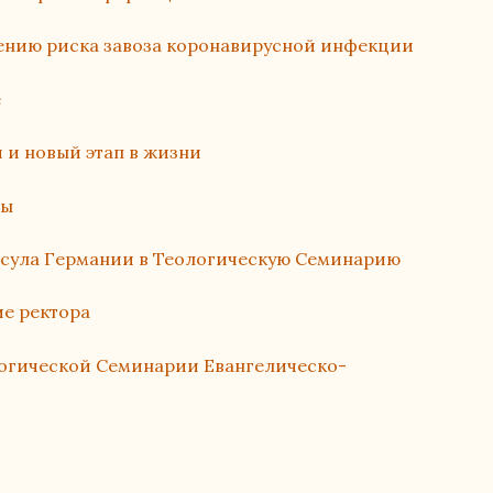
жению риска завоза коронавирусной инфекции
е
 и новый этап в жизни
ды
нсула Германии в Теологическую Семинарию
е ректора
логической Семинарии Евангелическо-