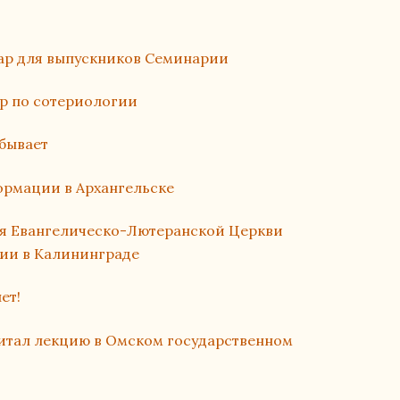
ар для выпускников Семинарии
р по сотериологии
бывает
ормации в Архангельске
я Евангелическо-Лютеранской Церкви
сии в Калининграде
ет!
итал лекцию в Омском государственном