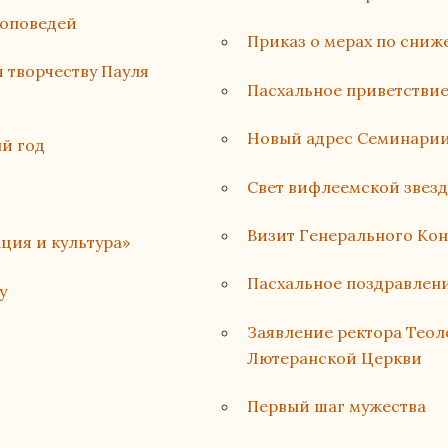
роповедей
Приказ о мерах по сни
 творчеству Пауля
Пасхальное приветстви
Новый адрес Семинарии
ый год
Свет вифлеемской звез
Визит Генерального Ко
ция и культура»
Пасхальное поздравлени
у
Заявление ректора Тео
Лютеранской Церкви
Первый шаг мужества