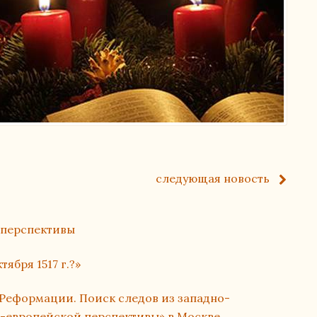
оснащенность образовательного процесса. Доступная 
ся
обучающихся
следующая
новость
работа
 перспективы
ября 1517 г.?»
 организации
Реформации. Поиск следов из западно-
гелическо-Лютеранской Церкви
о-европейской перспективы» в Москве