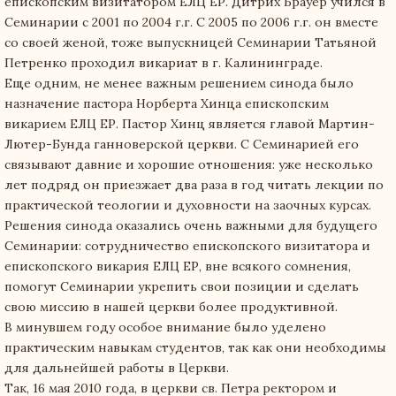
епископским визитатором ЕЛЦ ЕР. Дитрих Брауер учился в
Семинарии с 2001 по 2004 г.г. С 2005 по 2006 г.г. он вместе
со своей женой, тоже выпускницей Семинарии Татьяной
Петренко проходил викариат в г. Калининграде.
Еще одним, не менее важным решением синода было
назначение пастора Норберта Хинца епископским
викарием ЕЛЦ ЕР. Пастор Хинц является главой Мартин-
Лютер-Бунда ганноверской церкви. С Семинарией его
связывают давние и хорошие отношения: уже несколько
лет подряд он приезжает два раза в год читать лекции по
практической теологии и духовности на заочных курсах.
Решения синода оказались очень важными для будущего
Семинарии: сотрудничество епископского визитатора и
епископского викария ЕЛЦ ЕР, вне всякого сомнения,
помогут Семинарии укрепить свои позиции и сделать
свою миссию в нашей церкви более продуктивной.
В минувшем году особое внимание было уделено
практическим навыкам студентов, так как они необходимы
для дальнейшей работы в Церкви.
Так, 16 мая 2010 года, в церкви св. Петра ректором и