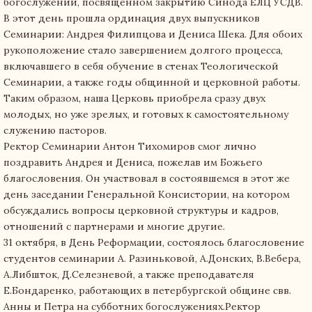
богослужении, посвященном закрытию Синода ЕЛЦ УСДВ.
В этот день прошла ординация двух выпускников
Семинарии: Андрея Филипцова и Дениса Шека. Для обоих
рукоположение стало завершением долгого процесса,
включавшего в себя обучение в стенах Теологической
Семинарии, а также годы общинной и церковной работы.
Таким образом, наша Церковь приобрела сразу двух
молодых, но уже зрелых, и готовых к самостоятельному
служению пасторов.
Ректор Семинарии Антон Тихомиров смог лично
поздравить Андрея и Дениса, пожелав им Божьего
благословения. Он участвовал в состоявшемся в этот же
день заседании Генеральной Консистории, на котором
обсуждались вопросы церковной структуры и кадров,
отношений с партнерами и многие другие.
31 октября, в День Реформации, состоялось благословение
студентов семинарии А. Разиньковой, А.Донских, В.Вебера,
А.Либшток, Д.Селезневой, а также преподавателя
Е.Бондаренко, работающих в петербургской общине свв.
Анны и Петра на субботних богослужениях.Ректор