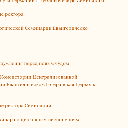
нсула Германии в Теологическую Семинарию
е ректора
логической Семинарии Евангелическо-
изумления перед новым чудом
 Консистории Централизованной
ии Евангелическо-Лютеранская Церковь
ие ректора Семинарии
еминар по церковным песнопениям