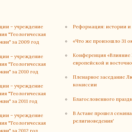
ации – учреждение
Реформация: истории и
ия "Теологическая
«Что же произошло 31 окт
ви" за 2009 год
Конференция «Влияние 
ации – учреждение
европейской и восточн
ия "Теологическая
ви" за 2010 год
Пленарное заседание Л
комиссии
ации – учреждение
ия "Теологическая
Благословенного праздн
ви" за 2011 год
В Астане прошел семин
ации – учреждение
религиоведения'
ия "Теологическая
ви" за 2012 год