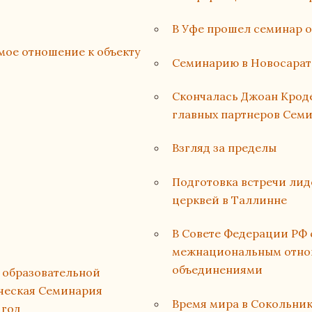
В Уфе прошел семинар о
мое отношение к объекту
Семинарию в Новосарат
Cкончалась Джоан Кроде
главных партнеров Сем
Взгляд за пределы
Подготовка встречи лид
церквей в Таллинне
В Совете Федерации РФ 
межнациональным отно
объединениями
й образовательной
ческая Семинария
Время мира в Сокольник
 год