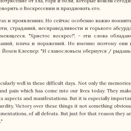
 потрясение от зла, горя и боли, которые вошли сегодн
Материально-техническое обеспечение и 
оворить о Воскресении и праздновать его.
Стипендия и меры поддержки обучающих
тах и проявлениях. Но сейчас особенно важно помнить
ти, страданий, несправедливости и горького абсурда
Платные образовательные услуги
еющееся. "Христос воскрес!", - эти слова обладаю
ваний, плача и поражений. Но именно поэтому они 
Финансово-хозяйственная деятельность
 Йохен Клеепер: "И славословьем обернутся / рыдань
Вакантные места для приема (перевода) 
Духовно-нравственная и воспитательная 
cularly well in these difficult days. Not only the memor
 and pain which has come into our lives today. They make 
Международное сотрудничество
l its aspects and manifestations. But it is especially impor
bsurdity. Victory over these things it not something obvious
Организация питания в образовательной
amentations, of all defeats. But just for that reason they 
."
История Теологической Семинарии Еван