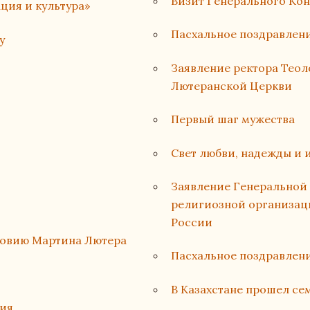
Визит Генерального Ко
ция и культура»
Пасхальное поздравлени
у
Заявление ректора Тео
Лютеранской Церкви
Первый шаг мужества
Свет любви, надежды и 
Заявление Генеральной
религиозной организац
России
ловию Мартина Лютера
Пасхальное поздравлен
В Казахстане прошел с
ция