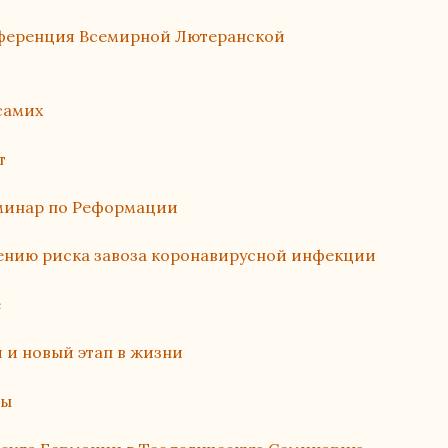
ференция Всемирной Лютеранской
самих
т
еминар по Реформации
жению риска завоза коронавирусной инфекции
е
 и новый этап в жизни
ды