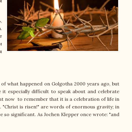
я
оснащенность образовательного процесса. Доступная 
ся
,
.
т
и
я
обучающихся
работа
ies of what happened on Golgotha 2000 years ago, but
it especially difficult to speak about and celebrate
tant now to remember that it is a celebration of life in
. "Christ is risen!" are words of enormous gravity; in
 организации
are so significant. As Jochen Klepper once wrote: "and
гелическо-Лютеранской Церкви