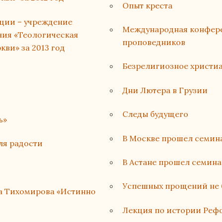
Опыт креста
ации – учреждение
Международная конфере
ния «Теологическая
проповедников
ви» за 2013 год
Безрелигиозное христи
Дни Лютера в Грузии
Следы будущего
ь»
В Москве прошел семин
ля радости
В Астане прошел семина
Успешных прощений не 
на Тихомирова «Истинно
Лекция по истории Реф