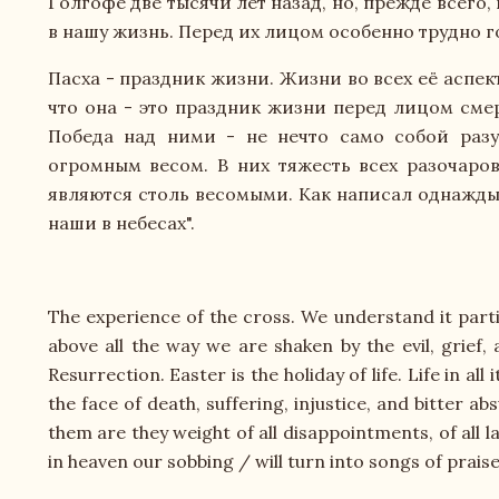
Голгофе две тысячи лет назад, но, прежде всего,
в нашу жизнь. Перед их лицом особенно трудно г
Пасха - праздник жизни. Жизни во всех её аспек
что она - это праздник жизни перед лицом смер
Победа над ними - не нечто само собой разум
огромным весом. В них тяжесть всех разочаро
являются столь весомыми. Как написал однажды
наши в небесах".
The experience of the cross. We understand it parti
above all the way we are shaken by the evil, grief,
Resurrection. Easter is the holiday of life. Life in al
the face of death, suffering, injustice, and bitter a
them are they weight of all disappointments, of all l
in heaven our sobbing / will turn into songs of praise