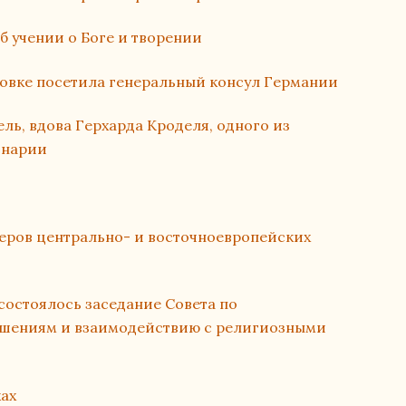
б учении о Боге и творении
овке посетила генеральный консул Германии
ль, вдова Герхарда Кроделя, одного из
инарии
еров центрально- и восточноевропейских
состоялось заседание Совета по
шениям и взаимодействию с религиозными
ах