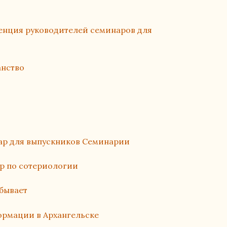
нция руководителей семинаров для
анство
ар для выпускников Семинарии
р по сотериологии
бывает
ормации в Архангельске