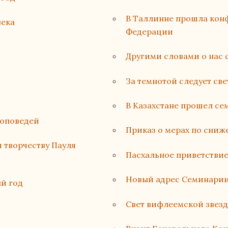
В Таллинне прошла кон
века
Федерации
Другими словами о нас 
За темнотой следует све
В Казахстане прошел с
роповедей
Приказ о мерах по сни
 творчеству Пауля
Пасхальное приветстви
Новый адрес Семинарии
ый год
Свет вифлеемской звез