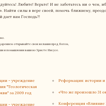
Материально-техническое обеспечение и 
дуйтесь! Любите! Верьте! И не заботьтесь ни о чем, и
у». Найти силы в вере своей, помочь ближнему, преод
Стипендия и меры поддержки обучающих
й дает нам Господь?!
Платные образовательные услуги
ко.
Финансово-хозяйственная деятельность
годарением открывайте свои желания пред Богом,
ши и помышления ваши во Христе Иисусе.
Вакантные места для приема (перевода) 
Духовно-нравственная и воспитательная 
Международное сотрудничество
ации – учреждение
Реформация: истории и
ия "Теологическая
Организация питания в образовательной
«Что же произошло 31 окт
ви" за 2009 год
Конференция «Влияние 
История Теологической Семинарии Еван
ации – учреждение