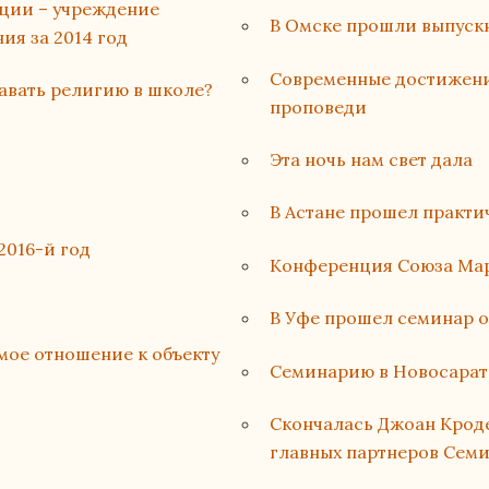
ации – учреждение
В Омске прошли выпуск
ия за 2014 год
Современные достижени
авать религию в школе?
проповеди
Эта ночь нам свет дала
В Астане прошел практи
2016-й год
Конференция Союза Мар
В Уфе прошел семинар о
мое отношение к объекту
Семинарию в Новосарат
Cкончалась Джоан Кроде
главных партнеров Сем