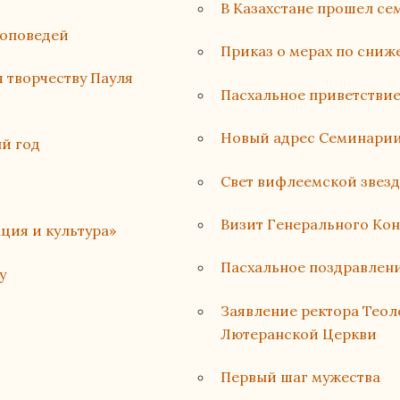
В Казахстане прошел с
роповедей
Приказ о мерах по сни
 творчеству Пауля
Пасхальное приветстви
Новый адрес Семинарии
ый год
Свет вифлеемской звез
Визит Генерального Ко
ция и культура»
Пасхальное поздравлени
у
Заявление ректора Тео
Лютеранской Церкви
Первый шаг мужества