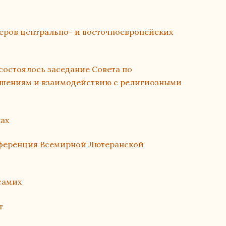
еров центрально- и восточноевропейских
состоялось заседание Совета по
шениям и взаимодействию с религиозными
ах
ференция Всемирной Лютеранской
самих
т