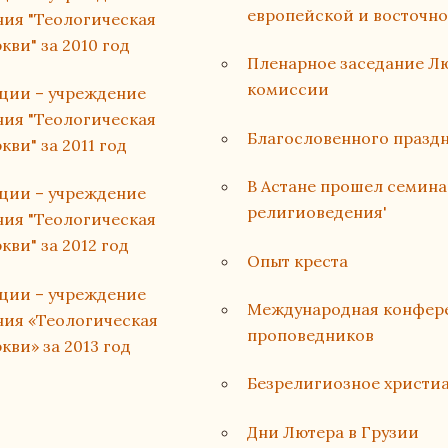
европейской и восточн
ия "Теологическая
ви" за 2010 год
Пленарное заседание Л
комиссии
ации – учреждение
ия "Теологическая
Благословенного праздн
ви" за 2011 год
В Астане прошел семин
ации – учреждение
религиоведения'
ия "Теологическая
ви" за 2012 год
Опыт креста
ации – учреждение
Международная конфере
ния «Теологическая
проповедников
ви» за 2013 год
Безрелигиозное христи
Дни Лютера в Грузии