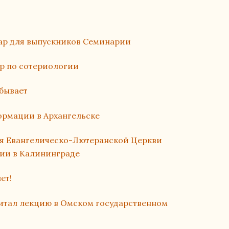
ар для выпускников Семинарии
р по сотериологии
бывает
ормации в Архангельске
я Евангелическо-Лютеранской Церкви
сии в Калининграде
ет!
итал лекцию в Омском государственном