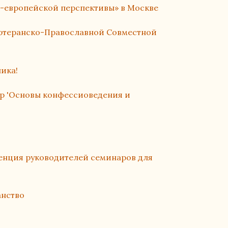
о-европейской перспективы» в Москве
ютеранско-Православной Совместной
ика!
ар 'Основы конфессиоведения и
нция руководителей семинаров для
анство