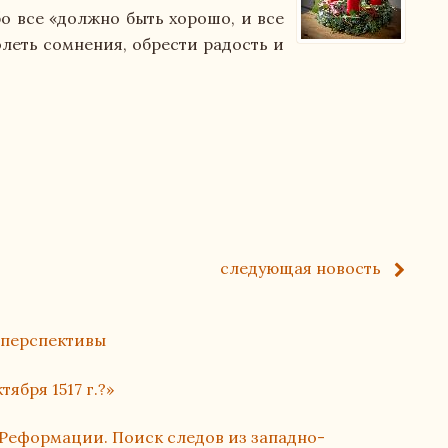
оснащенность образовательного процесса. Доступная 
бо все «должно быть хорошо, и все
олеть сомнения, обрести радость и
ся
обучающихся
следующая
новость
работа
 перспективы
 организации
ября 1517 г.?»
Реформации. Поиск следов из западно-
гелическо-Лютеранской Церкви