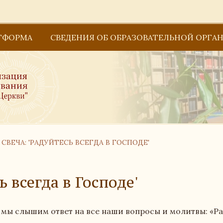
ТФОРМА
СВЕДЕНИЯ ОБ ОБРАЗОВАТЕЛЬНОЙ ОРГА
Основные сведения
Структура и органы управления образова
Образование
СВЕЧА: 'РАДУЙТЕСЬ ВСЕГДА В ГОСПОДЕ'
Документы
Руководство
ь всегда в Господе'
Педагогический состав
 мы слышим ответ на все наши вопросы и молитвы: «Ра