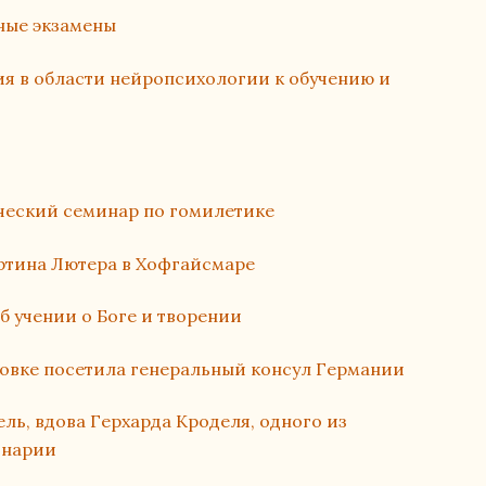
ные экзамены
я в области нейропсихологии к обучению и
ческий семинар по гомилетике
тина Лютера в Хофгайсмаре
б учении о Боге и творении
овке посетила генеральный консул Германии
ль, вдова Герхарда Кроделя, одного из
инарии