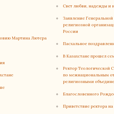
Свет любви, надежды и 
Заявление Генеральной
религиозной организац
России
ловию Мартина Лютера
Пасхальное поздравлен
В Казахстане прошел с
ция
Ректор Теологической С
хстане
по межнациональным от
религиозными объедине
ше
Благословенного Рожде
Приветствие ректора на