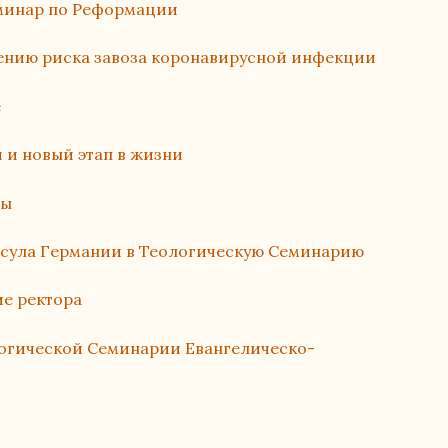
еминар по Реформации
жению риска завоза коронавирусной инфекции
е
 и новый этап в жизни
ды
нсула Германии в Теологическую Семинарию
е ректора
логической Семинарии Евангелическо-