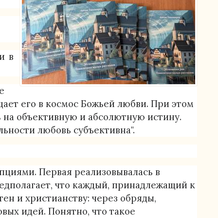
оснащенность образовательного процесса. Доступная 
ся
и в
е
щает его в космос Божьей любви. При этом
обучающихся
ть на объективную и абсолютную истину.
льности любовь субъективна".
работа
пциями. Первая реализовывалась в
едполагает, что каждый, принадлежащий к
 организации
ен и христианству: через обряды,
вых идей. Понятно, что такое
гелическо-Лютеранской Церкви