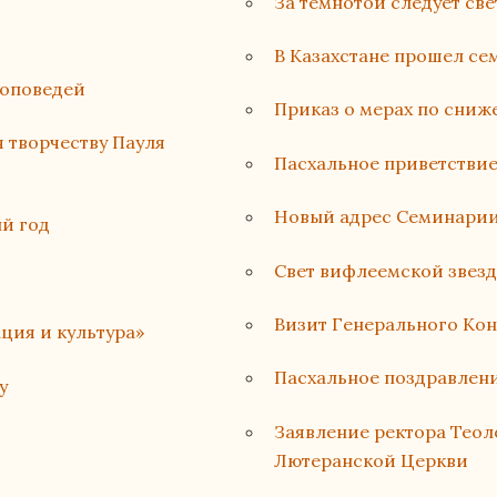
За темнотой следует све
В Казахстане прошел с
роповедей
Приказ о мерах по сни
 творчеству Пауля
Пасхальное приветстви
Новый адрес Семинарии
ый год
Свет вифлеемской звез
Визит Генерального Ко
ция и культура»
Пасхальное поздравлени
у
Заявление ректора Тео
Лютеранской Церкви