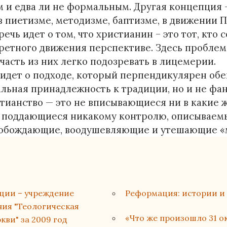
 и едва ли не формальным. Другая концепция 
в пиетизме, методизме, баптизме, в движении 
ечь идет о том, что христианин – это тот, кто
ретного движения перспективе. Здесь проблема
 часть из них легко подозревать в лицемерии.
чь идет о подходе, который перпендикулярен об
альная принадлежность к традиции, но и не ф
тианство — это не вписывающиеся ни в какие ж
 не поддающиеся никакому контролю, описывае
свобождающие, воодушевляющие и утешающие «
ации – учреждение
Реформация: истории и
ия "Теологическая
«Что же произошло 31 окт
ви" за 2009 год