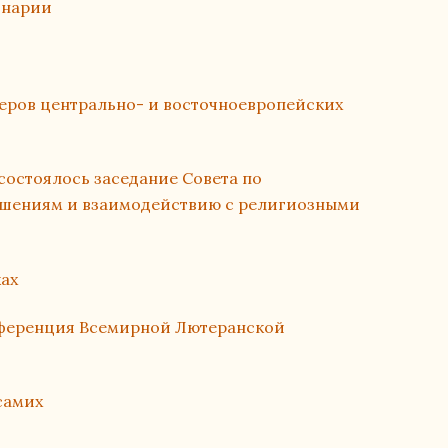
инарии
еров центрально- и восточноевропейских
состоялось заседание Совета по
шениям и взаимодействию с религиозными
ах
ференция Всемирной Лютеранской
самих