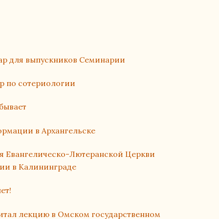
ар для выпускников Семинарии
р по сотериологии
бывает
ормации в Архангельске
я Евангелическо-Лютеранской Церкви
сии в Калининграде
ет!
итал лекцию в Омском государственном