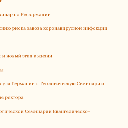
т
еминар по Реформации
жению риска завоза коронавирусной инфекции
е
 и новый этап в жизни
ды
нсула Германии в Теологическую Семинарию
е ректора
логической Семинарии Евангелическо-