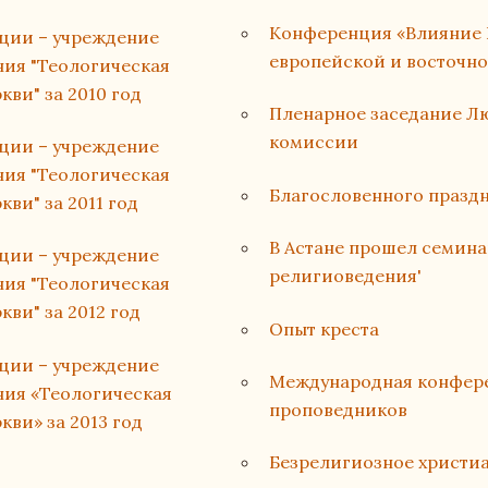
Конференция «Влияние 
ации – учреждение
европейской и восточн
ия "Теологическая
ви" за 2010 год
Пленарное заседание Л
комиссии
ации – учреждение
ия "Теологическая
Благословенного праздн
ви" за 2011 год
В Астане прошел семин
ации – учреждение
религиоведения'
ия "Теологическая
ви" за 2012 год
Опыт креста
ации – учреждение
Международная конфере
ния «Теологическая
проповедников
ви» за 2013 год
Безрелигиозное христи