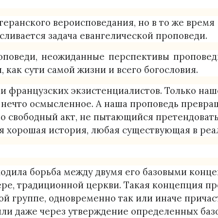
Материально-техническое обеспечение и 
теранского вероисповедания, но в то же время
Стипендия и меры поддержки обучающих
сливается задача евангелической проповеди.
Платные образовательные услуги
роповеди, неожиданные перспективы проповед
, как сути самой жизни и всего богословия.
Финансово-хозяйственная деятельность
вами французских экзистенциалистов. Только наш
в нечто осмысленное. А наша проповедь превра
Вакантные места для приема (перевода) 
 это свободный акт, не пытающийся претендова
ая хорошая история, любая существующая в реа
Духовно-нравственная и воспитательная 
Международное сотрудничество
одила борьба между двумя его базовыми конце
ере, традиционной церкви. Такая концепция пр
Организация питания в образовательной
 группе, одновременно так или иначе причаст
ли даже через утверждение определенных базо
История Теологической Семинарии Еван