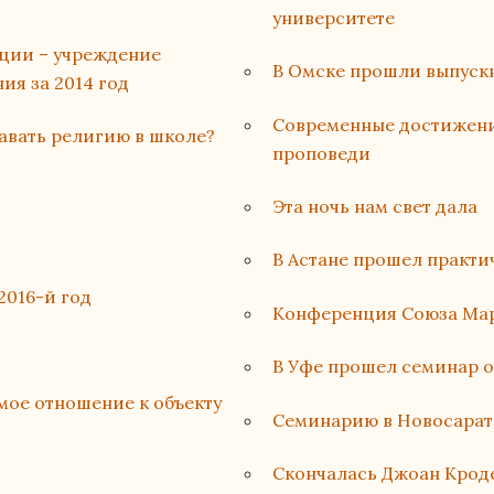
университете
ации – учреждение
В Омске прошли выпуск
ия за 2014 год
Современные достижени
авать религию в школе?
проповеди
Эта ночь нам свет дала
В Астане прошел практи
2016-й год
Конференция Союза Мар
В Уфе прошел семинар о
мое отношение к объекту
Семинарию в Новосарат
Cкончалась Джоан Кроде