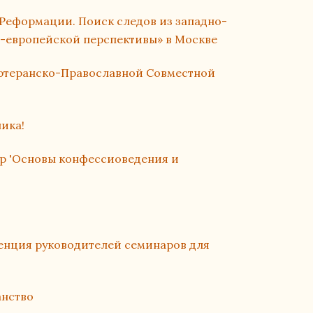
Реформации. Поиск следов из западно-
о-европейской перспективы» в Москве
ютеранско-Православной Совместной
ика!
ар 'Основы конфессиоведения и
нция руководителей семинаров для
анство