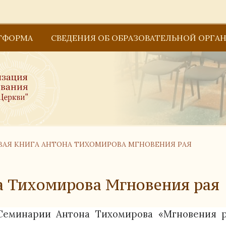
ТФОРМА
СВЕДЕНИЯ ОБ ОБРАЗОВАТЕЛЬНОЙ ОРГА
Основные сведения
Структура и органы управления образова
Образование
АЯ КНИГА АНТОНА ТИХОМИРОВА МГНОВЕНИЯ РАЯ
Документы
Руководство
а Тихомирова Мгновения рая
Педагогический состав
Семинарии Антона Тихомирова «Мгновения р