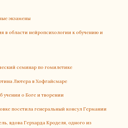
ные экзамены
я в области нейропсихологии к обучению и
ческий семинар по гомилетике
тина Лютера в Хофгайсмаре
б учении о Боге и творении
овке посетила генеральный консул Германии
ль, вдова Герхарда Кроделя, одного из