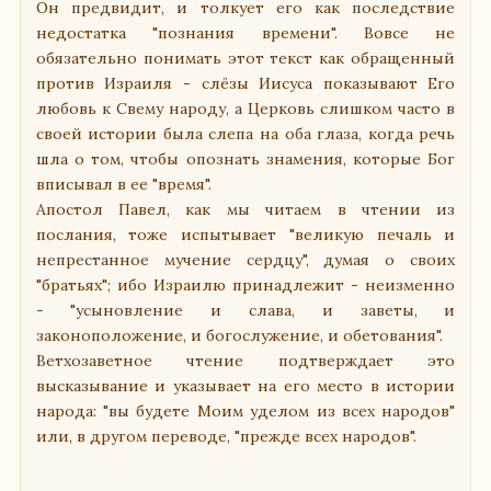
Он предвидит, и толкует его как последствие
недостатка "познания времени". Вовсе не
обязательно понимать этот текст как обращенный
против Израиля - слёзы Иисуса показывают Его
любовь к Свему народу, а Церковь слишком часто в
своей истории была слепа на оба глаза, когда речь
шла о том, чтобы опознать знамения, которые Бог
вписывал в ее "время".
Апостол Павел, как мы читаем в чтении из
послания, тоже испытывает "великую печаль и
непрестанное мучение сердцу", думая о своих
"братьях"; ибо Израилю принадлежит - неизменно
- "усыновление и слава, и заветы, и
законоположение, и богослужение, и обетования".
Ветхозаветное чтение подтверждает это
высказывание и указывает на его место в истории
народа: "вы будете Моим уделом из всех народов"
или, в другом переводе, "прежде всех народов".